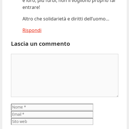
e loro, più furbi, non li vogliono proprio far
entrare!
Altro che solidarietà e diritti dell’uomo…
Rispondi
Lascia un commento
Commento
Nome
Email
Sito
web