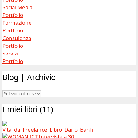
Social Media
Portfolio
Formazione
Portfolio
Consulenza
Portfolio
Servizi
Portfolio
Blog | Archivio
Blog
|
I miei libri (11)
Archivio