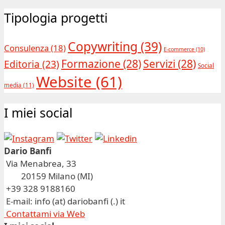
Tipologia progetti
Copywriting
(39)
Consulenza
(18)
E-commerce
(10)
Formazione
(28)
Servizi
(28)
Editoria
(23)
Social
Website
(61)
media
(11)
I miei social
Dario Banfi
Via Menabrea, 33
20159 Milano (MI)
+39 328 9188160
E-mail: info (at) dariobanfi (.) it
Contattami via Web