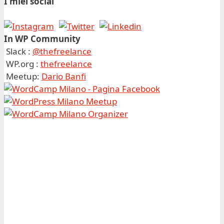
I miei social
In WP Community
Slack :
@thefreelance
WP.org :
thefreelance
Meetup:
Dario Banfi