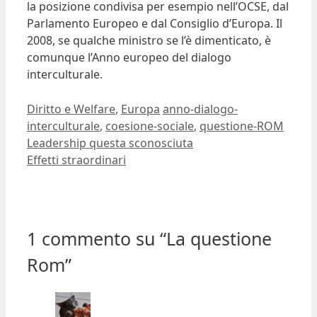
la posizione condivisa per esempio nell’OCSE, dal
Parlamento Europeo e dal Consiglio d’Europa. Il
2008, se qualche ministro se l’è dimenticato, è
comunque l’Anno europeo del dialogo
interculturale.
Ultima modifica:
2008-05-20T10:16:24+02:00
Autore:
Dario Banfi
Categorie
Tag
Diritto e Welfare
,
Europa
anno-dialogo-
interculturale
,
coesione-sociale
,
questione-ROM
Leadership questa sconosciuta
Effetti straordinari
1 commento su “La questione
Rom”