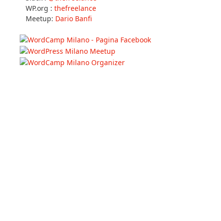
WP.org :
thefreelance
Meetup:
Dario Banfi