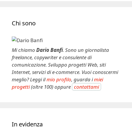
l
t
e
Chi sono
r
n
a
t
Mi chiamo
Dario Banfi
. Sono un giornalista
i
freelance, copywriter e consulente di
v
comunicazione. Sviluppo progetti Web, siti
e
Internet, servizi di e-commerce. Vuoi conoscermi
:
meglio? Leggi il
mio profilo
, guarda i
miei
progetti
(oltre 100) oppure
contattami
In evidenza