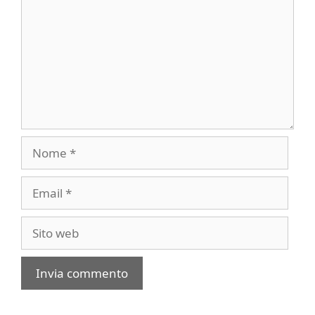
Nome
Email
Sito
web
A