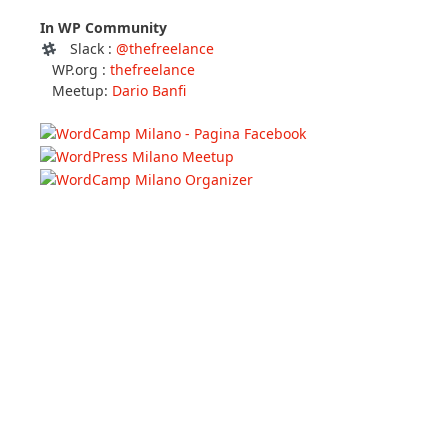
In WP Community
Slack :
@thefreelance
WP.org :
thefreelance
Meetup:
Dario Banfi