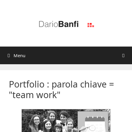
Vai
al
contenuto
Menu
Portfolio : parola chiave =
"team work"