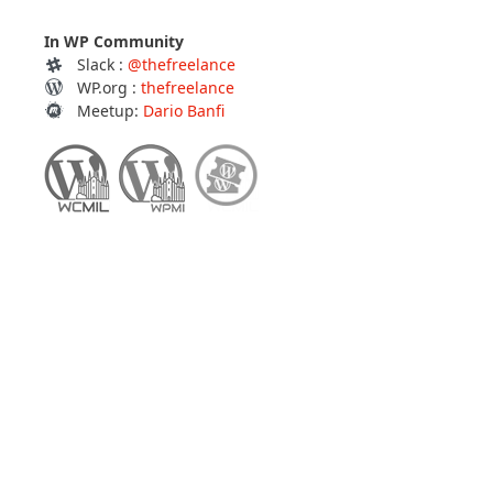
In WP Community
Slack :
@thefreelance
WP.org :
thefreelance
Meetup:
Dario Banfi