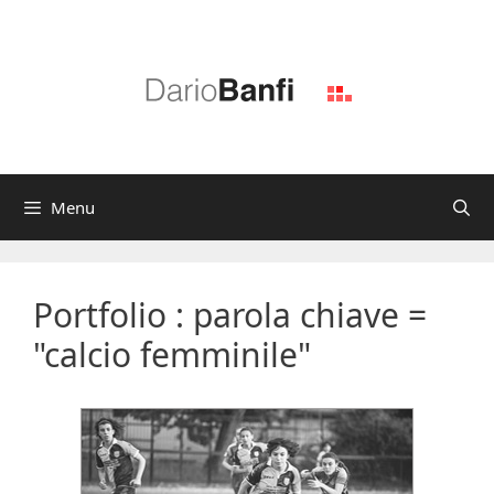
Vai
al
contenuto
Menu
Portfolio : parola chiave =
"calcio femminile"