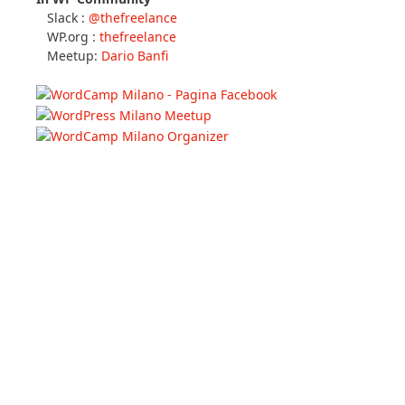
Slack :
@thefreelance
WP.org :
thefreelance
Meetup:
Dario Banfi