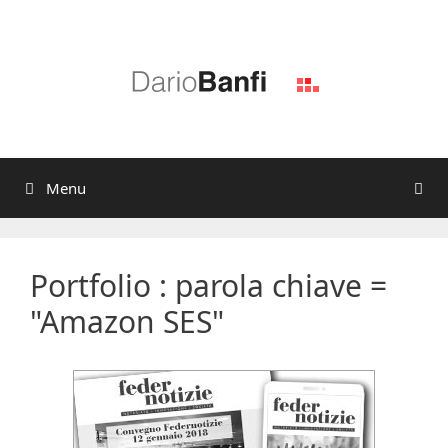
Vai
al
contenuto
Menu
Portfolio : parola chiave =
"Amazon SES"