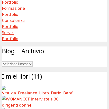
Portfolio
Formazione
Portfolio
Consulenza
Portfolio
Servizi
Portfolio
Blog | Archivio
Blog
|
I miei libri (11)
Archivio