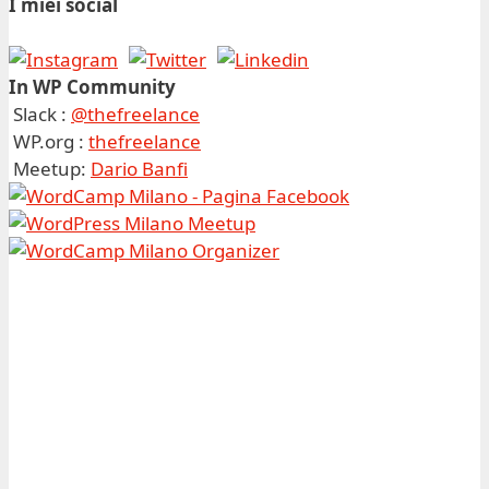
I miei social
In WP Community
Slack :
@thefreelance
WP.org :
thefreelance
Meetup:
Dario Banfi