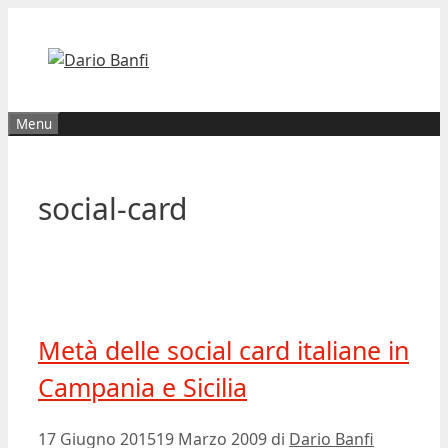
Vai
al
contenuto
Menu
social-card
Metà delle social card italiane in
Campania e Sicilia
17 Giugno 2015
19 Marzo 2009
di
Dario Banfi