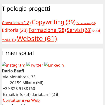
Tipologia progetti
Copywriting
(39)
Consulenza
(18)
E-commerce
(10)
Formazione
(28)
Servizi
(28)
Editoria
(23)
Social
Website
(61)
media
(11)
I miei social
Dario Banfi
Via Menabrea, 33
20159 Milano (MI)
+39 328 9188160
E-mail: info (at) dariobanfi (.) it
Contattami via Web