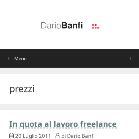
Vai
al
contenuto
Menu
prezzi
In quota al lavoro freelance
20 Luglio 2011
di
Dario Banfi