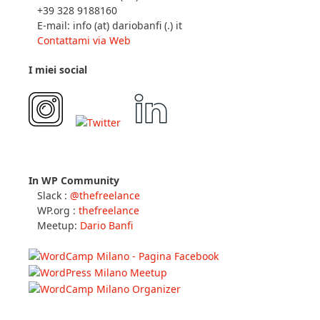
+39 328 9188160
E-mail: info (at) dariobanfi (.) it
Contattami via Web
I miei social
In WP Community
Slack :
@thefreelance
WP.org :
thefreelance
Meetup:
Dario Banfi