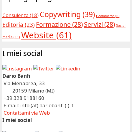
Copywriting
(39)
Consulenza
(18)
E-commerce
(10)
Formazione
(28)
Servizi
(28)
Editoria
(23)
Social
Website
(61)
media
(11)
I miei social
Dario Banfi
Via Menabrea, 33
20159 Milano (MI)
+39 328 9188160
E-mail: info (at) dariobanfi (.) it
Contattami via Web
I miei social