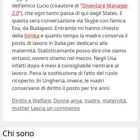
dell’amico Lucio (coautore di “
Diventare Manager
2.0
“), che ogni tanto passa di qui dagli States. E
questa sera conversazione via Skype con l’amica
Eva, da Budapest. Entrambi mi hanno chiesto
della
bimba
e quanto tempo la madre conserva il
posto di lavoro in Italia per dedicarsi alla
maternità. Statisticamante posso dire che siamo
virtuosi, ovvero stiamo nel mezzo. Negli Usa
infatti dopo 4 mesi è consigliabile rientrare al
lavoro. Pena la sostituzione di fatto del ruolo
ricoperto. In Ungheria, invece, le madri
conservano di diritto il posto per tre anni.
Categorie
Tag
Diritto e Welfare
,
Donne
anya
,
madre
,
maternità
,
mother
Lascia un commento
Chi sono