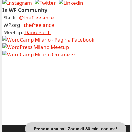
In WP Community
Slack :
@thefreelance
WP.org :
thefreelance
Meetup:
Dario Banfi
Prenota una call Zoom di 30 min. con me!