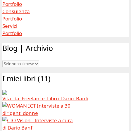
Portfolio
Consulenza
Portfolio
Servizi
Portfolio
Blog | Archivio
Blog
|
I miei libri (11)
Archivio