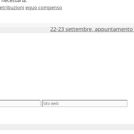
 necessaria.
Tag
etribuzioni
equo compenso
22-23 settembre, appuntamento 
Sito
web