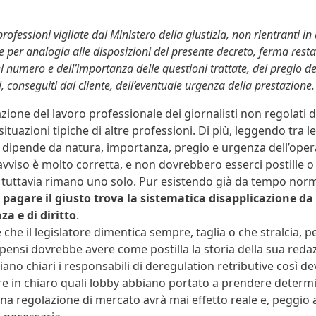
professioni vigilate dal Ministero della giustizia, non rientranti in 
e per analogia alle disposizioni del presente decreto, ferma rest
l numero e dell’importanza delle questioni trattate, del pregio de
, conseguiti dal cliente, dell’eventuale urgenza della prestazione.
zione del lavoro professionale dei giornalisti non regolati 
tuazioni tipiche di altre professioni. Di più, leggendo tra le 
e, dipende da natura, importanza, pregio e urgenza dell’opera
vviso è molto corretta, e non dovrebbero esserci postille o
a tuttavia rimano uno solo. Pur esistendo già da tempo norme
 di pagare il giusto trova la sistematica disapplicazione da
a e di diritto
.
e il legislatore dimentica sempre, taglia o che stralcia, per
pensi dovrebbe avere come postilla la storia della sua redaz
no chiari i responsabili di deregulation retributive così de
e in chiaro quali lobby abbiano portato a prendere determi
suna regolazione di mercato avrà mai effetto reale e, peggio