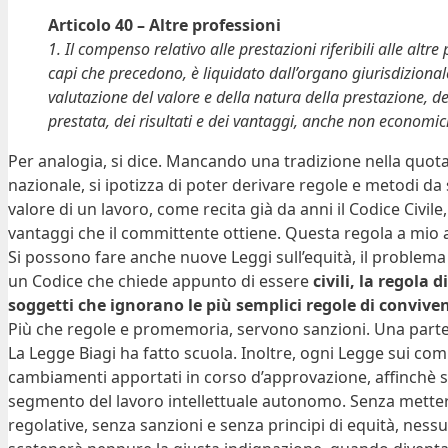
Articolo 40 – Altre professioni
1. Il compenso relativo alle prestazioni riferibili alle altre 
capi che precedono, è liquidato dall’organo giurisdizional
valutazione del valore e della natura della prestazione, de
prestata, dei risultati e dei vantaggi, anche non economici
Per analogia, si dice. Mancando una tradizione nella quota
nazionale, si ipotizza di poter derivare regole e metodi da si
valore di un lavoro, come recita già da anni il Codice Civil
vantaggi che il committente ottiene. Questa regola a mio a
Si possono fare anche nuove Leggi sull’equità, il problem
un Codice che chiede appunto di essere
civili, la regola
soggetti che ignorano le più semplici regole di convivenz
Più che regole e promemoria, servono sanzioni. Una parte ch
La Legge Biagi ha fatto scuola. Inoltre, ogni Legge sui com
cambiamenti apportati in corso d’approvazione, affinchè sia
segmento del lavoro intellettuale autonomo. Senza metter
regolative, senza sanzioni e senza principi di equità, nes