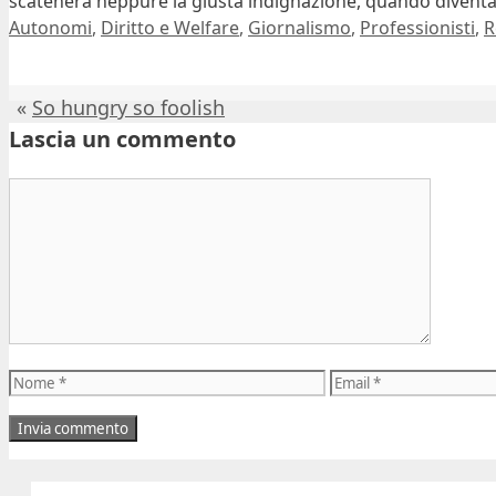
scatenerà neppure la giusta indignazione, quando diventa
Categorie
Autonomi
,
Diritto e Welfare
,
Giornalismo
,
Professionisti
,
R
So hungry so foolish
Lascia un commento
Commento
Nome
Email