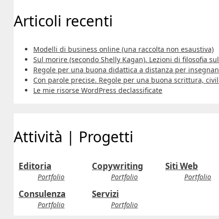
Articoli recenti
Modelli di business online (una raccolta non esaustiva)
Sul morire (secondo Shelly Kagan). Lezioni di filosofia sull
Regole per una buona didattica a distanza per insegnant
Con parole precise. Regole per una buona scrittura, civi
Le mie risorse WordPress declassificate
Attività | Progetti
Editoria
Copywriting
Siti Web
Portfolio
Portfolio
Portfolio
Consulenza
Servizi
Portfolio
Portfolio