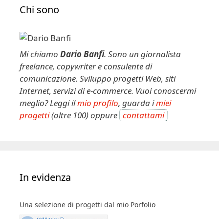
e
Chi sono
r
n
a
t
Mi chiamo
Dario Banfi
. Sono un giornalista
i
freelance, copywriter e consulente di
v
comunicazione. Sviluppo progetti Web, siti
e
Internet, servizi di e-commerce. Vuoi conoscermi
:
meglio? Leggi il
mio profilo
, guarda i
miei
progetti
(oltre 100) oppure
contattami
In evidenza
Una selezione di progetti dal mio Porfolio