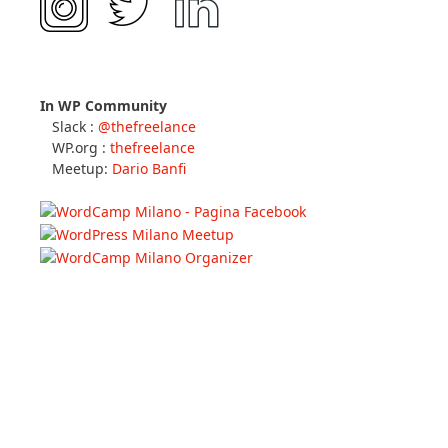
In WP Community
Slack :
@thefreelance
WP.org :
thefreelance
Meetup:
Dario Banfi