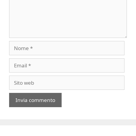
Nome
Email
Sito
web
A
l
t