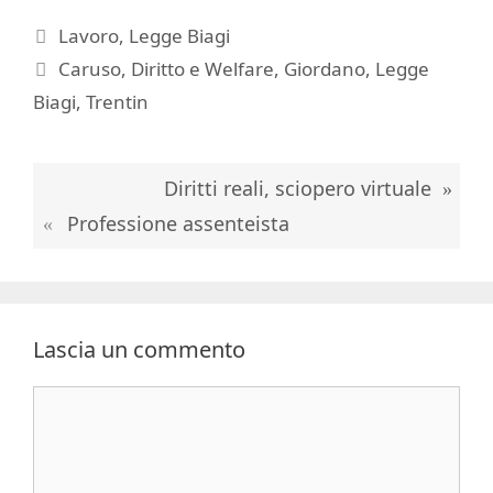
Categorie
Lavoro
,
Legge Biagi
Tag
Caruso
,
Diritto e Welfare
,
Giordano
,
Legge
Biagi
,
Trentin
Diritti reali, sciopero virtuale
Professione assenteista
Lascia un commento
Commento