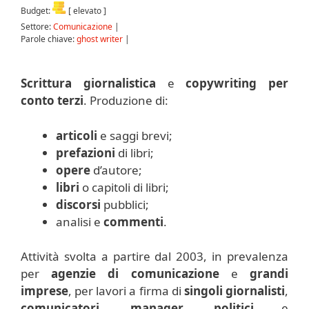
Budget:
[ elevato ]
Settore:
Comunicazione
|
Parole chiave:
ghost writer
|
Scrittura giornalistica
e
copywriting per
conto terzi
. Produzione di:
articoli
e saggi brevi;
prefazioni
di libri;
opere
d’autore;
libri
o capitoli di libri;
discorsi
pubblici;
analisi e
commenti
.
Attività svolta a partire dal 2003, in prevalenza
per
agenzie di comunicazione
e
grandi
imprese
, per lavori a firma di
singoli giornalisti
,
comunicatori
,
manager
,
politici
e