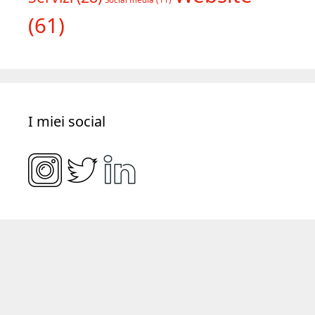
Tipologia progetti
Copywriting
(39)
Consulenza
(18)
E-
Formazione
(28)
Editoria
(23)
commerce
(10)
Website
Servizi
(28)
Social media
(11)
(61)
I miei social