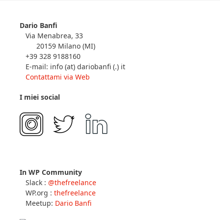
Dario Banfi
Via Menabrea, 33
20159 Milano (MI)
+39 328 9188160
E-mail: info (at) dariobanfi (.) it
Contattami via Web
I miei social
In WP Community
Slack :
@thefreelance
WP.org :
thefreelance
Meetup:
Dario Banfi