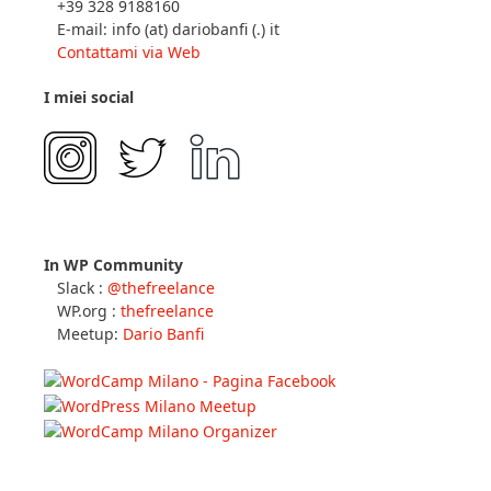
+39 328 9188160
E-mail: info (at) dariobanfi (.) it
Contattami via Web
I miei social
In WP Community
Slack :
@thefreelance
WP.org :
thefreelance
Meetup:
Dario Banfi