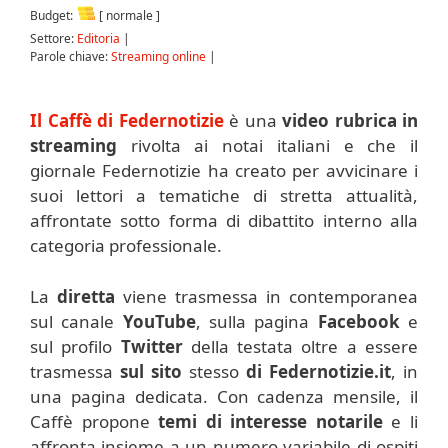
Budget:
[ normale ]
Settore:
Editoria
|
Parole chiave:
Streaming online
|
Il Caffè di Federnotizie
è una
video rubrica in
streaming
rivolta ai notai italiani e che il
giornale Federnotizie ha creato per avvicinare i
suoi lettori a tematiche di stretta attualità,
affrontate sotto forma di dibattito interno alla
categoria professionale.
La
diretta
viene trasmessa in contemporanea
sul canale
YouTube
, sulla pagina
Facebook
e
sul profilo
Twitter
della testata oltre a essere
trasmessa
sul sito
stesso
di Federnotizie.it
, in
una pagina dedicata. Con cadenza mensile, il
Caffè propone
temi di interesse notarile
e li
affronta insieme a un numero variabile di ospiti