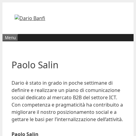
Vai
al
contenuto
Menu
Paolo Salin
Dario è stato in grado in poche settimane di
definire e realizzare un piano di comunicazione
social dedicato al mercato B2B del settore ICT.
Con competenza e pragmaticità ha contribuito a
migliorare il nostro posizionamento social e a
gettare le basi per l’internalizzazione dell’attività.
Ultima modifica:
2018-07-01T22:30:32+02:00
Autore:
Dario Banfi
Paolo Salin