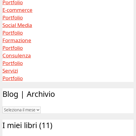
Portfolio
E-commerce
Portfolio
Social Media
Portfolio
Formazione
Portfolio
Consulenza
Portfolio
Servizi
Portfolio
Blog | Archivio
Blog
|
I miei libri (11)
Archivio