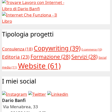
Tipologia progetti
Copywriting
(39)
Consulenza
(18)
E-commerce
(10)
Formazione
(28)
Servizi
(28)
Editoria
(23)
Social
Website
(61)
media
(11)
I miei social
Dario Banfi
Via Menabrea, 33