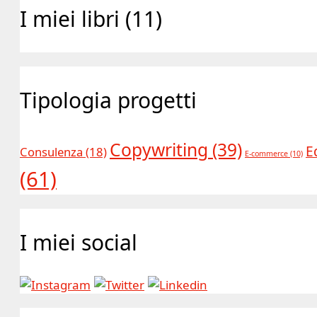
I miei libri (11)
Tipologia progetti
Copywriting
(39)
E
Consulenza
(18)
E-commerce
(10)
(61)
I miei social