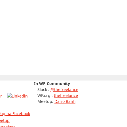
In WP Community
Slack :
@thefreelance
WP.org :
thefreelance
Meetup:
Dario Banfi