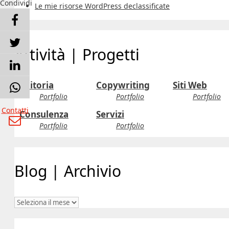
Condividi
Le mie risorse WordPress declassificate
Attività | Progetti
Editoria
Copywriting
Siti Web
Portfolio
Portfolio
Portfolio
Contatti
Consulenza
Servizi
Portfolio
Portfolio
Blog | Archivio
Blog
|
Archivio