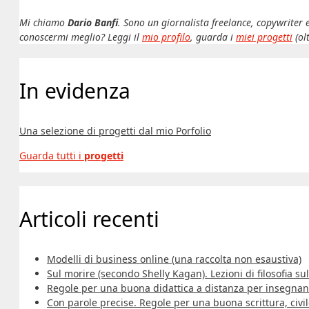
Mi chiamo
Dario Banfi
. Sono un giornalista freelance, copywriter 
conoscermi meglio? Leggi il
mio profilo
, guarda i
miei progetti
(ol
In evidenza
Una selezione di progetti dal mio Porfolio
Guarda tutti i
progetti
Articoli recenti
Modelli di business online (una raccolta non esaustiva)
Sul morire (secondo Shelly Kagan). Lezioni di filosofia sull
Regole per una buona didattica a distanza per insegnant
Con parole precise. Regole per una buona scrittura, civi